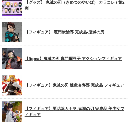
【グッズ】 鬼滅の刃（きめつのやいば） カラコレ / 第2
弾
【フィギュア】 竈門炭治郎 完成品-鬼滅の刃
【figma】鬼滅の刃 竈門禰豆子 アクションフィギュア
【フィギュア】鬼滅の刃 煉獄杏寿郎 完成品 フィギュア
【フィギュア】栗花落カナヲ-鬼滅の刃 完成品 美少女フ
ィギュア