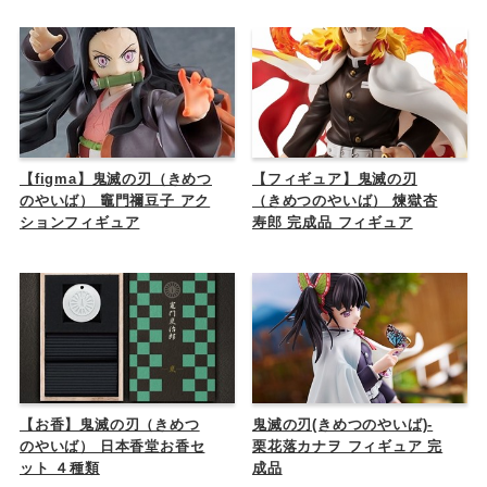
【figma】鬼滅の刃（きめつ
【フィギュア】鬼滅の刃
のやいば） 竈門禰豆子 アク
（きめつのやいば） 煉獄杏
ションフィギュア
寿郎 完成品 フィギュア
【お香】鬼滅の刃（きめつ
鬼滅の刃(きめつのやいば)-
のやいば） 日本香堂お香セ
栗花落カナヲ フィギュア 完
ット ４種類
成品