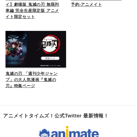
イ】劇場版 鬼滅の刃 無限列
予約-アニメイト
車編 完全生産限定版 アニメ
イト限定セット
鬼滅の刃 「週刊少年ジャン
プ」の大人気漫画『鬼滅の
刃』特集ページ
アニメイトタイムズ！公式Twitter 最新情報！