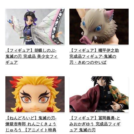
【フィギュア】胡蝶しのぶ-
【フィギュア】嘴平伊之助
鬼滅の刃 完成品 美少女フィ
完成品フィギュア-鬼滅の
ギュア
刃・きめつのやいば
【ねんどろいど】鬼滅の刃-
【フィギュア】冨岡義勇-と
煉獄杏寿郎 れんごくきょう
みおかぎゆう 完成品フィギ
じゅろう 【アニメイト特典
ュア 鬼滅の刃