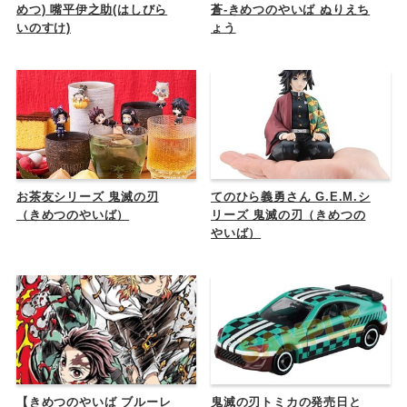
めつ) 嘴平伊之助(はしびら
蒼-きめつのやいば ぬりえち
いのすけ)
ょう
お茶友シリーズ 鬼滅の刃
てのひら義勇さん G.E.M.シ
（きめつのやいば）
リーズ 鬼滅の刃（きめつの
やいば）
【きめつのやいば ブルーレ
鬼滅の刃トミカの発売日と