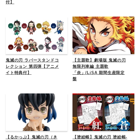
付】
鬼滅の刃 ラバースタンドコ
【主題歌】劇場版 鬼滅の刃
レクション 第四弾【アニメ
無限列車編 主題歌
イト特典付】
「炎」/LiSA 期間生産限定
盤
【るかっぷ】鬼滅の刃（き
【塗絵帳】鬼滅の刃 塗絵帳-