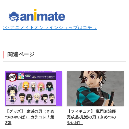
>> アニメイトオンラインショップはコチラ
関連ページ
【グッズ】 鬼滅の刃（きめ
【フィギュア】 竈門炭治郎
つのやいば） カラコレ / 第
完成品-鬼滅の刃（きめつの
2弾
やいば）