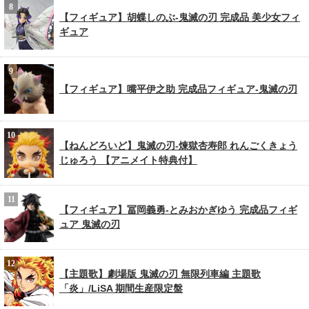
【フィギュア】胡蝶しのぶ-鬼滅の刃 完成品 美少女フィ
ギュア
【フィギュア】嘴平伊之助 完成品フィギュア-鬼滅の刃
【ねんどろいど】鬼滅の刃-煉獄杏寿郎 れんごくきょう
じゅろう 【アニメイト特典付】
【フィギュア】冨岡義勇-とみおかぎゆう 完成品フィギ
ュア 鬼滅の刃
【主題歌】劇場版 鬼滅の刃 無限列車編 主題歌
「炎」/LiSA 期間生産限定盤