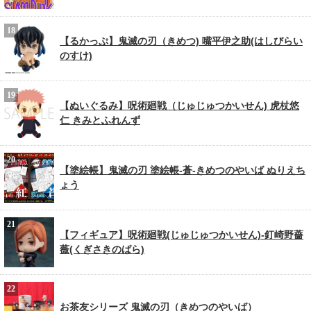
【るかっぷ】鬼滅の刃（きめつ) 嘴平伊之助(はしびらい
のすけ)
【ぬいぐるみ】呪術廻戦（じゅじゅつかいせん) 虎杖悠
仁 きみとふれんず
【塗絵帳】鬼滅の刃 塗絵帳-蒼-きめつのやいば ぬりえち
ょう
【フィギュア】呪術廻戦(じゅじゅつかいせん)-釘崎野薔
薇(くぎさきのばら)
お茶友シリーズ 鬼滅の刃（きめつのやいば）