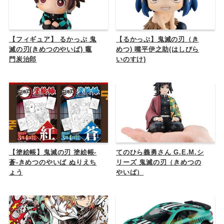
【フィギュア】 るかっぷ 鬼
【るかっぷ】鬼滅の刃（き
滅の刃(きめつのやいば) 竈
めつ) 嘴平伊之助(はしびら
門炭治郎
いのすけ)
【塗絵帳】鬼滅の刃 塗絵帳-
てのひら義勇さん G.E.M.シ
蒼-きめつのやいば ぬりえち
リーズ 鬼滅の刃（きめつの
ょう
やいば）