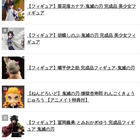
【フィギュア】栗花落カナヲ-鬼滅の刃 完成品 美少女フ
ィギュア
【フィギュア】胡蝶しのぶ-鬼滅の刃 完成品 美少女フィ
ギュア
【フィギュア】嘴平伊之助 完成品フィギュア-鬼滅の刃
【ねんどろいど】鬼滅の刃-煉獄杏寿郎 れんごくきょう
じゅろう 【アニメイト特典付】
【フィギュア】冨岡義勇-とみおかぎゆう 完成品フィギ
ュア 鬼滅の刃