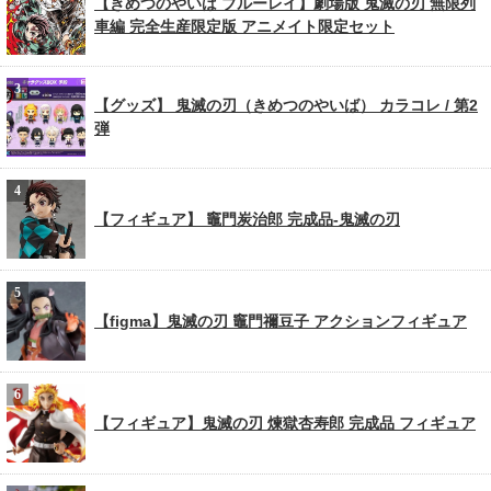
【きめつのやいば ブルーレイ】劇場版 鬼滅の刃 無限列
車編 完全生産限定版 アニメイト限定セット
【グッズ】 鬼滅の刃（きめつのやいば） カラコレ / 第2
弾
【フィギュア】 竈門炭治郎 完成品-鬼滅の刃
【figma】鬼滅の刃 竈門禰豆子 アクションフィギュア
【フィギュア】鬼滅の刃 煉獄杏寿郎 完成品 フィギュア