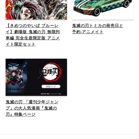
【きめつのやいば ブルーレ
鬼滅の刃トミカの発売日と
イ】劇場版 鬼滅の刃 無限列
予約-アニメイト
車編 完全生産限定版 アニメ
イト限定セット
鬼滅の刃 「週刊少年ジャン
プ」の大人気漫画『鬼滅の
刃』特集ページ