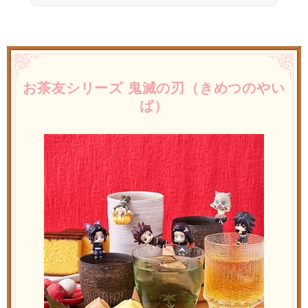
お茶友シリーズ 鬼滅の刃（きめつのやい
ば）