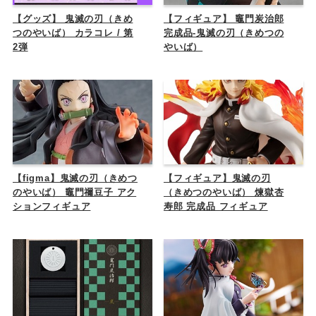
【グッズ】 鬼滅の刃（きめ
【フィギュア】 竈門炭治郎
つのやいば） カラコレ / 第
完成品-鬼滅の刃（きめつの
2弾
やいば）
【figma】鬼滅の刃（きめつ
【フィギュア】鬼滅の刃
のやいば） 竈門禰豆子 アク
（きめつのやいば） 煉獄杏
ションフィギュア
寿郎 完成品 フィギュア