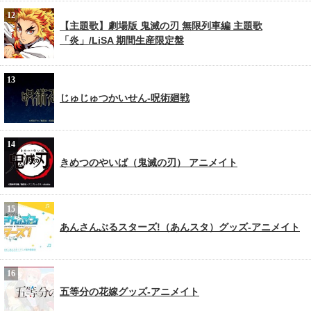
【主題歌】劇場版 鬼滅の刃 無限列車編 主題歌
「炎」/LiSA 期間生産限定盤
じゅじゅつかいせん-呪術廻戦
きめつのやいば（鬼滅の刃） アニメイト
あんさんぶるスターズ!（あんスタ）グッズ-アニメイト
五等分の花嫁グッズ-アニメイト