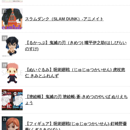
スラムダンク（SLAM DUNK）-アニメイト
【るかっぷ】鬼滅の刃（きめつ) 嘴平伊之助(はしびらい
のすけ)
【ぬいぐるみ】呪術廻戦（じゅじゅつかいせん) 虎杖悠
仁 きみとふれんず
【塗絵帳】鬼滅の刃 塗絵帳-蒼-きめつのやいば ぬりえち
ょう
【フィギュア】呪術廻戦(じゅじゅつかいせん)-釘崎野薔
薇(くぎさきのばら)