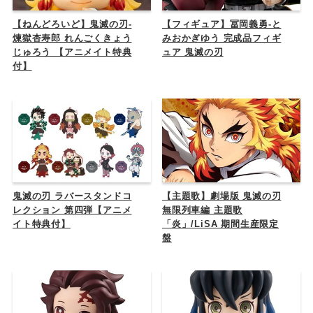
【ねんどろいど】鬼滅の刃-
【フィギュア】冨岡義勇-と
煉獄杏寿郎 れんごくきょう
みおかぎゆう 完成品フィギ
じゅろう 【アニメイト特典
ュア 鬼滅の刃
付】
鬼滅の刃 ラバースタンドコ
【主題歌】劇場版 鬼滅の刃
レクション 第四弾【アニメ
無限列車編 主題歌
イト特典付】
「炎」/LiSA 期間生産限定
盤