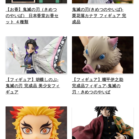
【お香】鬼滅の刃（きめつ
鬼滅の刃(きめつのやいば)-
のやいば） 日本香堂お香セ
栗花落カナヲ フィギュア 完
ット ４種類
成品
【フィギュア】胡蝶しのぶ-
【フィギュア】嘴平伊之助
鬼滅の刃 完成品 美少女フィ
完成品フィギュア-鬼滅の
ギュア
刃・きめつのやいば