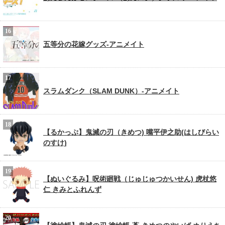
五等分の花嫁グッズ-アニメイト
スラムダンク（SLAM DUNK）-アニメイト
【るかっぷ】鬼滅の刃（きめつ) 嘴平伊之助(はしびらい
のすけ)
【ぬいぐるみ】呪術廻戦（じゅじゅつかいせん) 虎杖悠
仁 きみとふれんず