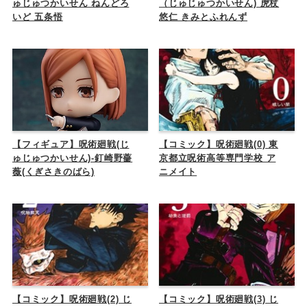
ゅじゅつかいせん ねんどろ
（じゅじゅつかいせん) 虎杖
いど 五条悟
悠仁 きみとふれんず
【フィギュア】呪術廻戦(じ
【コミック】呪術廻戦(0) 東
ゅじゅつかいせん)-釘崎野薔
京都立呪術高等専門学校 ア
薇(くぎさきのばら)
ニメイト
【コミック】呪術廻戦(2) じ
【コミック】呪術廻戦(3) じ