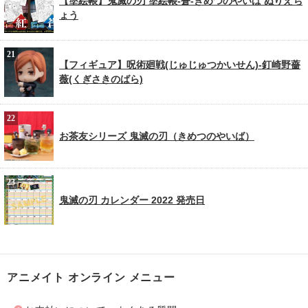
【塗絵帳】鬼滅の刃 塗絵帳-蒼-きめつのやいば ぬりえち
ょう
【フィギュア】呪術廻戦(じゅじゅつかいせん)-釘崎野薔
薇(くぎさきのばら)
お茶友シリーズ 鬼滅の刃（きめつのやいば）
鬼滅の刃 カレンダー 2022 発売日
アニメイト オンライン メニュー