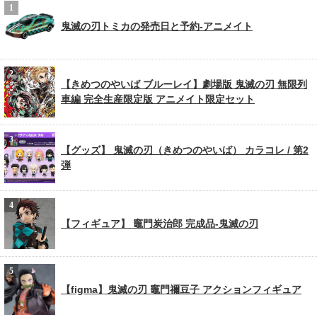
鬼滅の刃トミカの発売日と予約-アニメイト
【きめつのやいば ブルーレイ】劇場版 鬼滅の刃 無限列
車編 完全生産限定版 アニメイト限定セット
【グッズ】 鬼滅の刃（きめつのやいば） カラコレ / 第2
弾
【フィギュア】 竈門炭治郎 完成品-鬼滅の刃
【figma】鬼滅の刃 竈門禰豆子 アクションフィギュア