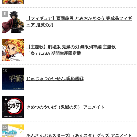
【フィギュア】冨岡義勇-とみおかぎゆう 完成品フィギ
ュア 鬼滅の刃
【主題歌】劇場版 鬼滅の刃 無限列車編 主題歌
「炎」/LiSA 期間生産限定盤
じゅじゅつかいせん-呪術廻戦
きめつのやいば（鬼滅の刃） アニメイト
あんさんぶるスターズ!（あんスタ）グッズ-アニメイト