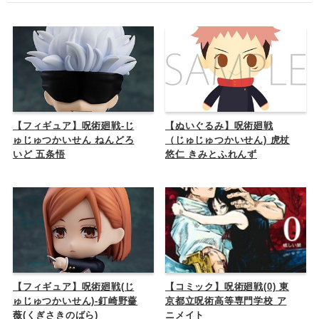
【フィギュア】呪術廻戦-じ
【ぬいぐるみ】呪術廻戦
ゅじゅつかいせん ねんどろ
（じゅじゅつかいせん) 虎杖
いど 五条悟
悠仁 きみとふれんず
【フィギュア】呪術廻戦(じ
【コミック】呪術廻戦(0) 東
ゅじゅつかいせん)-釘崎野薔
京都立呪術高等専門学校 ア
薇(くぎさきのばら)
ニメイト