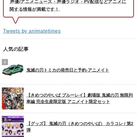
声優/アニメニュース・声優ラジオ・PV配信などアニメに
関する情報が満載です！
Tweets by animatetimes
人気の記事
鬼滅の刃トミカの発売日と予約-アニメイト
【きめつのやいば ブルーレイ】劇場版 鬼滅の刃 無限列
車編 完全生産限定版 アニメイト限定セット
【グッズ】 鬼滅の刃（きめつのやいば） カラコレ / 第2
弾