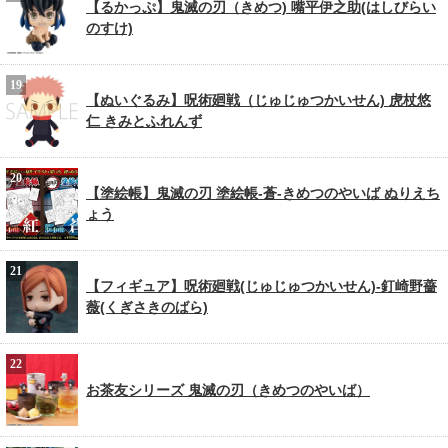
【るかっぷ】鬼滅の刃（きめつ) 嘴平伊之助(はしびらい
のすけ)
【ぬいぐるみ】呪術廻戦（じゅじゅつかいせん) 虎杖悠
仁 きみとふれんず
【塗絵帳】鬼滅の刃 塗絵帳-蒼-きめつのやいば ぬりえち
ょう
【フィギュア】呪術廻戦(じゅじゅつかいせん)-釘崎野薔
薇(くぎさきのばら)
お茶友シリーズ 鬼滅の刃（きめつのやいば）