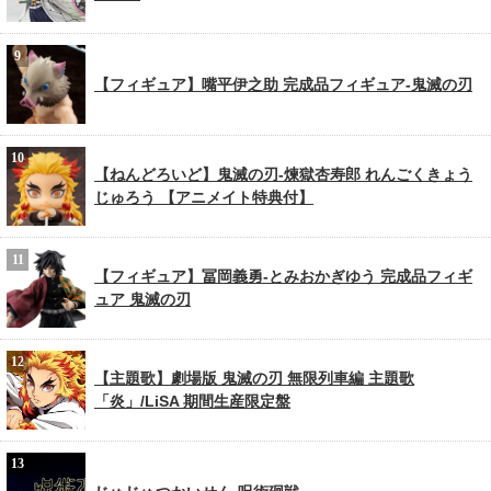
【フィギュア】嘴平伊之助 完成品フィギュア-鬼滅の刃
【ねんどろいど】鬼滅の刃-煉獄杏寿郎 れんごくきょう
じゅろう 【アニメイト特典付】
【フィギュア】冨岡義勇-とみおかぎゆう 完成品フィギ
ュア 鬼滅の刃
【主題歌】劇場版 鬼滅の刃 無限列車編 主題歌
「炎」/LiSA 期間生産限定盤